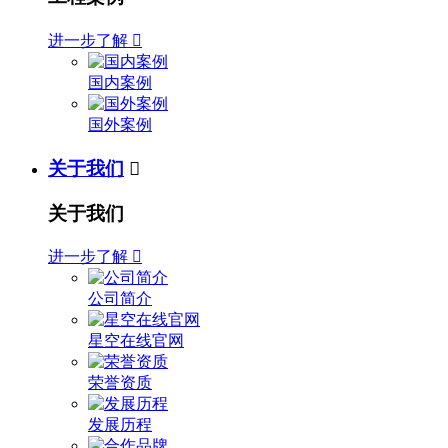
进一步了解

国内案例
国外案例
关于我们

关于我们
进一步了解

公司简介
星空在线官网
荣誉资质
发展历程