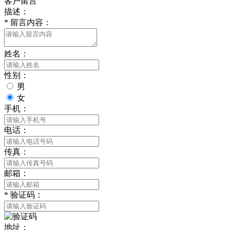
客户留言
描述：
*
留言内容：
姓名：
性别：
男
女
手机：
电话：
传真：
邮箱：
*
验证码：
地址：