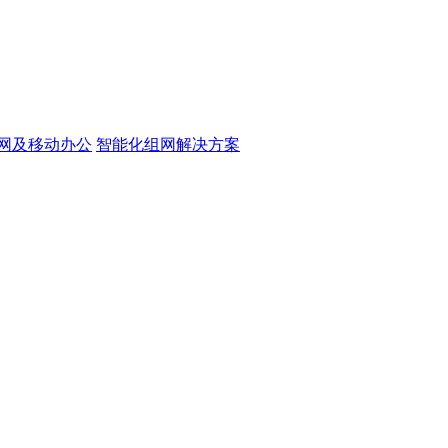
网及移动办公
智能化组网解决方案