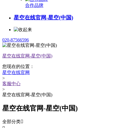
合作品牌
星空在线官网-星空(中国)
020-87566596
星空在线官网-星空(中国)
您现在的位置：
星空在线官网
>
客服中心
>
星空在线官网-星空(中国)
星空在线官网-星空(中国)
全部分类
